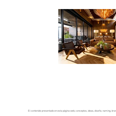
El contenido presentado en esta página web, conceptos, ideas, diseño, naming, bran