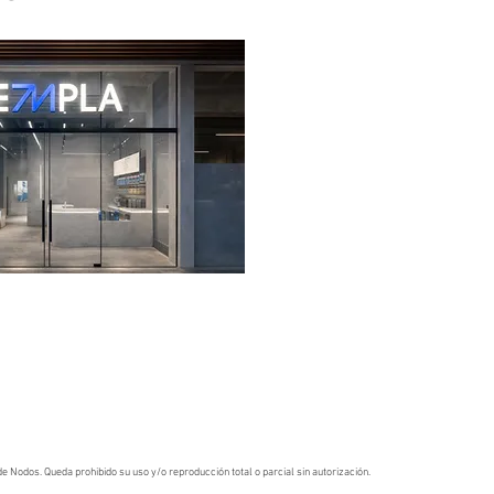
e Nodos. Queda prohibido su uso y/o reproducción total o parcial sin autorización.