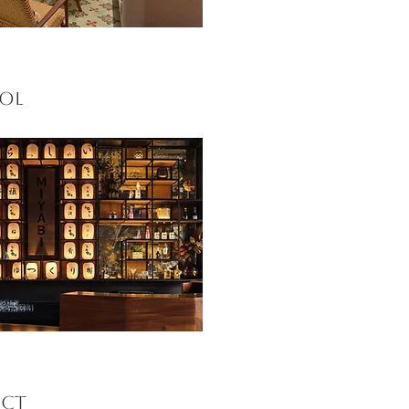
bol
ECT