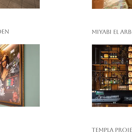
den
miyabi el ar
TEMPLA PROJ