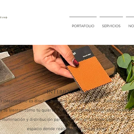
PORTAFOLIO
SERVICIOS
NO
INTERIORISMO
El interiorismo es diseñar espacios que se vean bien, funcionen mejo
y se sientan como tú quieres. Es elegir colores, materiales, muebles,
iluminación y distribución para transformar un lugar común en un
espacio donde realmente disfrutas estar.