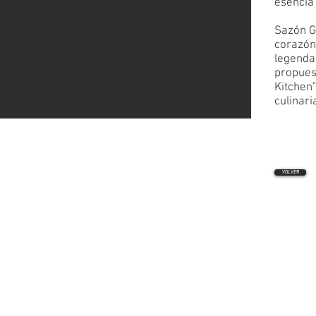
esencia 
Sazón G
corazón
legenda
propuest
Kitchen"
culinar
VOLVER